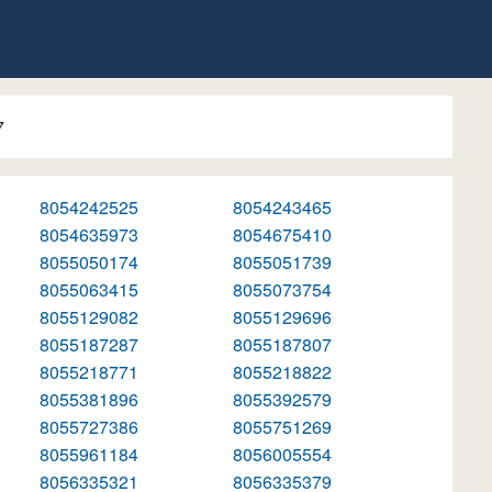
7
8054242525
8054243465
8054635973
8054675410
8055050174
8055051739
8055063415
8055073754
8055129082
8055129696
8055187287
8055187807
8055218771
8055218822
8055381896
8055392579
8055727386
8055751269
8055961184
8056005554
8056335321
8056335379