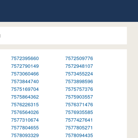
1
7572395660
7572509776
7572790149
7572948107
7573060466
7573455224
7573844740
7573898596
7575169704
7575757376
7575864362
7575903557
7576226315
7576371476
7576564026
7576935585
7577310674
7577427641
7577804655
7577805271
7578093329
7578094435