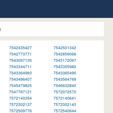
5
7542435427
7542501342
7542773771
7542859066
7543097135
7543172097
7543344711
7543355982
7543364983
7543365490
7543496407
7543564769
7545479825
7546632840
7547787121
7572072570
7572140354
7572140641
7572302137
7572302143
7572509776
7572540644