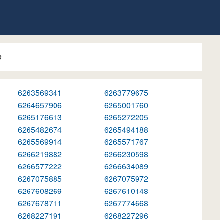
9
6263569341
6263779675
6264657906
6265001760
6265176613
6265272205
6265482674
6265494188
6265569914
6265571767
6266219882
6266230598
6266577222
6266634089
6267075885
6267075972
6267608269
6267610148
6267678711
6267774668
6268227191
6268227296