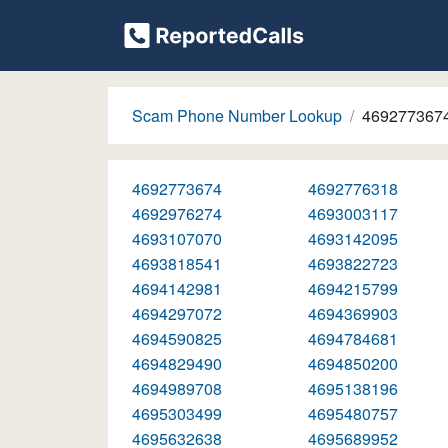
Scam Phone Number Lookup
469277367
4692773674
4692776318
4692976274
4693003117
4693107070
4693142095
4693818541
4693822723
4694142981
4694215799
4694297072
4694369903
4694590825
4694784681
4694829490
4694850200
4694989708
4695138196
4695303499
4695480757
4695632638
4695689952