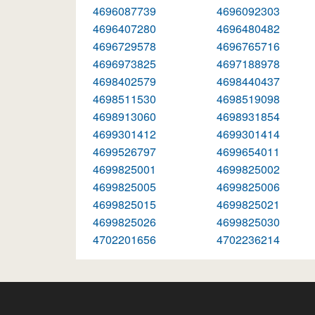
4696087739
4696092303
4696407280
4696480482
4696729578
4696765716
4696973825
4697188978
4698402579
4698440437
4698511530
4698519098
4698913060
4698931854
4699301412
4699301414
4699526797
4699654011
4699825001
4699825002
4699825005
4699825006
4699825015
4699825021
4699825026
4699825030
4702201656
4702236214