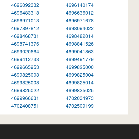
4696092332
4696140174
4696483318
4696636012
4696971013
4696971678
4697897812
4698094022
4698468731
4698482014
4698741376
4698841526
4699020664
4699041863
4699412733
4699491779
4699665953
4699825000
4699825003
4699825004
4699825008
4699825014
4699825022
4699825025
4699966631
4702034973
4702408751
4702509199