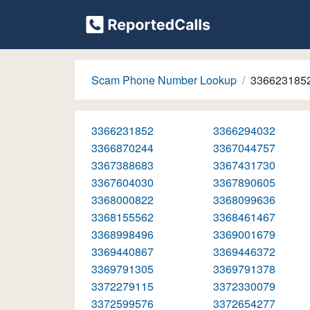
Scam Phone Number Lookup
336623185
3366231852
3366294032
3366870244
3367044757
3367388683
3367431730
3367604030
3367890605
3368000822
3368099636
3368155562
3368461467
3368998496
3369001679
3369440867
3369446372
3369791305
3369791378
3372279115
3372330079
3372599576
3372654277