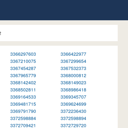
2
3366297603
3366422977
3367210075
3367299654
3367454287
3367532373
3367965779
3368000812
3368142402
3368149023
3368502811
3368986418
3369164533
3369345707
3369481715
3369624699
3369791790
3372236430
3372598884
3372598894
3372709421
3372729720