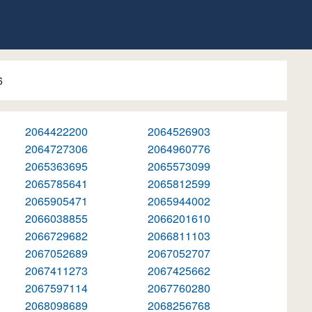
6
2064422200
2064526903
2064727306
2064960776
2065363695
2065573099
2065785641
2065812599
2065905471
2065944002
2066038855
2066201610
2066729682
2066811103
2067052689
2067052707
2067411273
2067425662
2067597114
2067760280
2068098689
2068256768