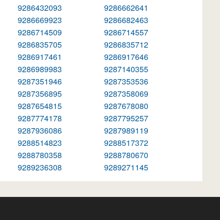
9286432093
9286662641
9286669923
9286682463
9286714509
9286714557
9286835705
9286835712
9286917461
9286917646
9286989983
9287140355
9287351946
9287353536
9287356895
9287358069
9287654815
9287678080
9287774178
9287795257
9287936086
9287989119
9288514823
9288517372
9288780358
9288780670
9289236308
9289271145