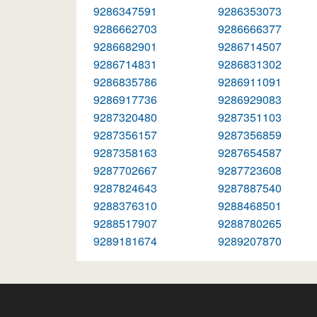
9286347591
9286353073
9286662703
9286666377
9286682901
9286714507
9286714831
9286831302
9286835786
9286911091
9286917736
9286929083
9287320480
9287351103
9287356157
9287356859
9287358163
9287654587
9287702667
9287723608
9287824643
9287887540
9288376310
9288468501
9288517907
9288780265
9289181674
9289207870