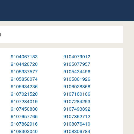
0
9104067183
9104079012
9104420720
9105077957
9105337577
9105434496
9105856074
9105861926
9105934236
9106028868
9107021520
9107160166
9107284019
9107284293
9107450830
9107493892
9107657765
9107862712
9107862916
9108076410
9108303040
9108306784