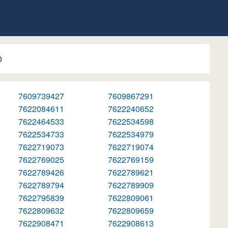
0
7609739427
7609867291
7622084611
7622240652
7622464533
7622534598
7622534733
7622534979
7622719073
7622719074
7622769025
7622769159
7622789426
7622789621
7622789794
7622789909
7622795839
7622809061
7622809632
7622809659
7622908471
7622908613