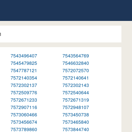
3
7543496407
7543564769
7545479825
7546632840
7547787121
7572072570
7572140354
7572140641
7572302137
7572302143
7572509776
7572540644
7572671233
7572671319
7572907116
7572948107
7573060466
7573450738
7573456674
7573465840
7573789860
7573844740