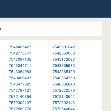
0
7542435427
7542501342
7542773771
7542859066
7543097135
7543172097
7543344711
7543355982
7543364983
7543365490
7543496407
7543564769
7545479825
7546632840
7547787121
7572072570
7572140354
7572140641
7572302137
7572302143
7572509776
7572540644