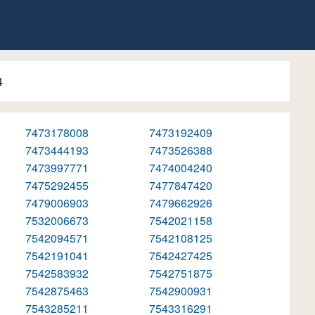
4
7473178008
7473192409
7473444193
7473526388
7473997771
7474004240
7475292455
7477847420
7479006903
7479662926
7532006673
7542021158
7542094571
7542108125
7542191041
7542427425
7542583932
7542751875
7542875463
7542900931
7543285211
7543316291