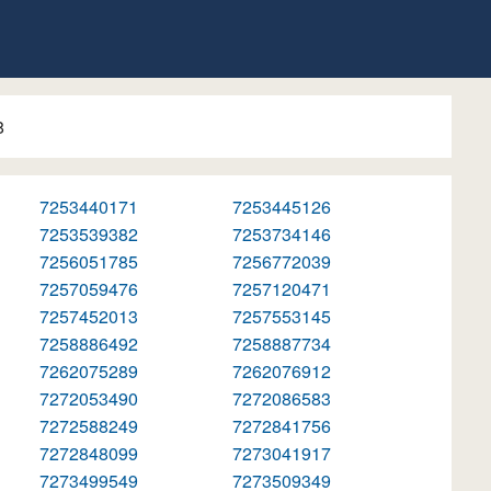
8
7253440171
7253445126
7253539382
7253734146
7256051785
7256772039
7257059476
7257120471
7257452013
7257553145
7258886492
7258887734
7262075289
7262076912
7272053490
7272086583
7272588249
7272841756
7272848099
7273041917
7273499549
7273509349