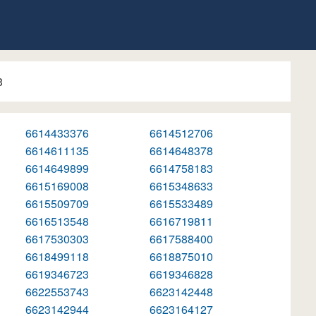
3
6614433376
6614512706
6614611135
6614648378
6614649899
6614758183
6615169008
6615348633
6615509709
6615533489
6616513548
6616719811
6617530303
6617588400
6618499118
6618875010
6619346723
6619346828
6622553743
6623142448
6623142944
6623164127