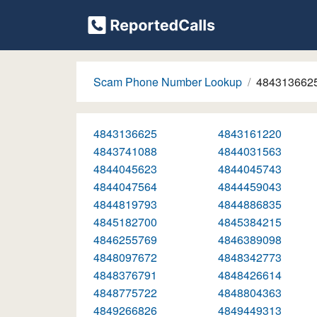
Scam Phone Number Lookup
484313662
4843136625
4843161220
4843741088
4844031563
4844045623
4844045743
4844047564
4844459043
4844819793
4844886835
4845182700
4845384215
4846255769
4846389098
4848097672
4848342773
4848376791
4848426614
4848775722
4848804363
4849266826
4849449313