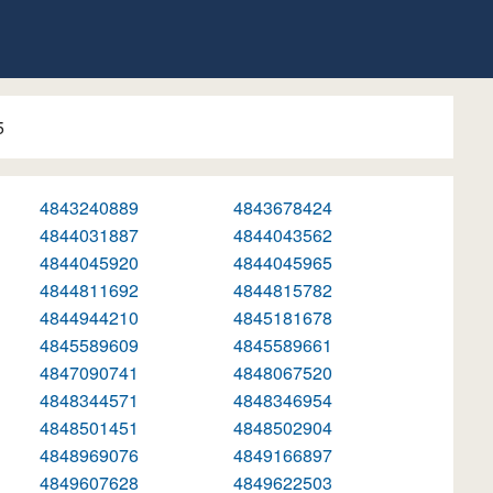
5
4843240889
4843678424
4844031887
4844043562
4844045920
4844045965
4844811692
4844815782
4844944210
4845181678
4845589609
4845589661
4847090741
4848067520
4848344571
4848346954
4848501451
4848502904
4848969076
4849166897
4849607628
4849622503