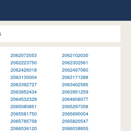
5
2062072053
2062102030
2062223750
2062302561
2062426018
2062497060
2063130004
2063171288
2063392727
2063402585
2063852434
2063951259
2064532329
2064606077
2065080851
2065297358
2065581750
2065690004
2065785758
2065820547
2066036120
2066038855