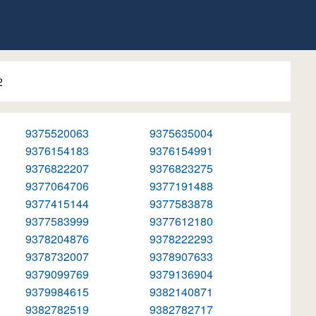
2
9375520063
9375635004
9376154183
9376154991
9376822207
9376823275
9377064706
9377191488
9377415144
9377583878
9377583999
9377612180
9378204876
9378222293
9378732007
9378907633
9379099769
9379136904
9379984615
9382140871
9382782519
9382782717