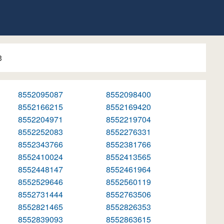
3
8552095087
8552098400
8552166215
8552169420
8552204971
8552219704
8552252083
8552276331
8552343766
8552381766
8552410024
8552413565
8552448147
8552461964
8552529646
8552560119
8552731444
8552763506
8552821465
8552826353
8552839093
8552863615