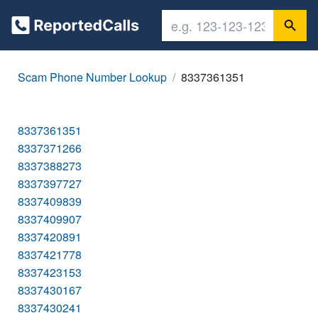
Scam Phone Number Lookup
8337361351
8337361351
8337371266
8337388273
8337397727
8337409839
8337409907
8337420891
8337421778
8337423153
8337430167
8337430241