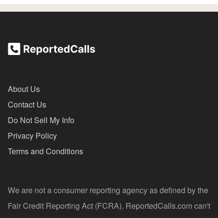
About Us
Contact Us
Do Not Sell My Info
Privacy Policy
Terms and Conditions
We are not a consumer reporting agency as defined by the
Fair Credit Reporting Act (FCRA). ReportedCalls.com can't