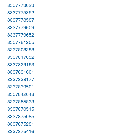
8337773623
8337775352
8337778587
8337779609
8337779652
8337781205
8337808388
8337817652
8337829163
8337831601
8337838177
8337839501
8337842048
8337855833
8337870515
8337875085
8337875281
8337875416