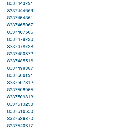
8337443791
8337444669
8337454861
8337465067
8337467506
8337478726
8337478728
8337480572
8337485516
8337498387
8337506191
8337507312
8337508055
8337509313
8337513253
8337516550
8337536870
8337540617