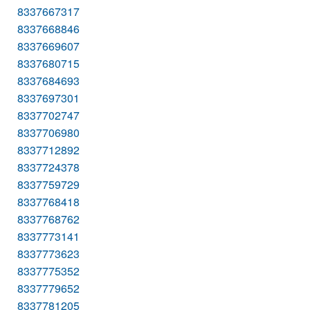
8337667317
8337668846
8337669607
8337680715
8337684693
8337697301
8337702747
8337706980
8337712892
8337724378
8337759729
8337768418
8337768762
8337773141
8337773623
8337775352
8337779652
8337781205