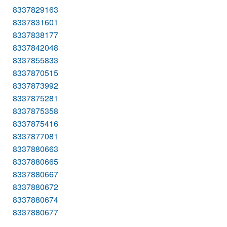
8337829163
8337831601
8337838177
8337842048
8337855833
8337870515
8337873992
8337875281
8337875358
8337875416
8337877081
8337880663
8337880665
8337880667
8337880672
8337880674
8337880677