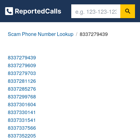
Scam Phone Number Lookup
8337279439
8337279439
8337279609
8337279703
8337281126
8337285276
8337299768
8337301604
8337330141
8337331541
8337337566
8337352205