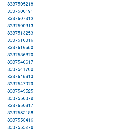
8337505218
8337506191
8337507312
8337509313
8337513253
8337516316
8337516550
8337536870
8337540617
8337541700
8337545613
8337547979
8337549525
8337550379
8337550917
8337552188
8337553416
8337555276