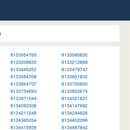
0
8133054760
8133085830
8133206630
8133212899
8133445252
8133479747
8133584708
8133601932
8133664707
8133700650
8133754693
8133802674
8133971544
8134021621
8134093306
8134147682
8134211248
8134244826
8134365254
8134402096
8134415939
8134487842