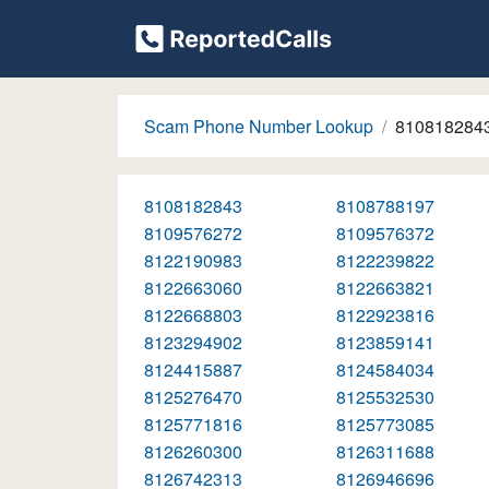
Scam Phone Number Lookup
810818284
8108182843
8108788197
8109576272
8109576372
8122190983
8122239822
8122663060
8122663821
8122668803
8122923816
8123294902
8123859141
8124415887
8124584034
8125276470
8125532530
8125771816
8125773085
8126260300
8126311688
8126742313
8126946696