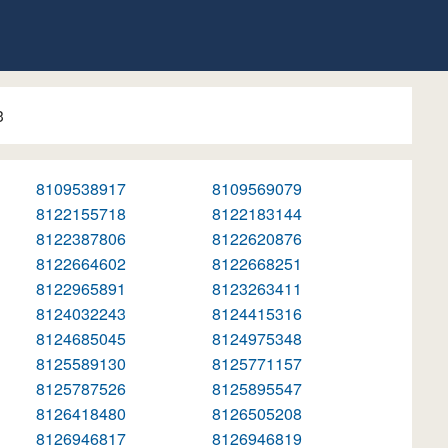
3
8109538917
8109569079
8122155718
8122183144
8122387806
8122620876
8122664602
8122668251
8122965891
8123263411
8124032243
8124415316
8124685045
8124975348
8125589130
8125771157
8125787526
8125895547
8126418480
8126505208
8126946817
8126946819