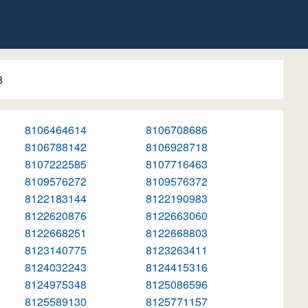
8
8106464614
8106708686
8106788142
8106928718
8107222585
8107716463
8109576272
8109576372
8122183144
8122190983
8122620876
8122663060
8122668251
8122668803
8123140775
8123263411
8124032243
8124415316
8124975348
8125086596
8125589130
8125771157