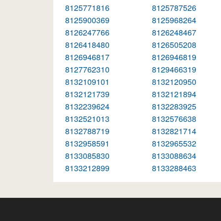
8125771816
8125787526
8125900369
8125968264
8126247766
8126248467
8126418480
8126505208
8126946817
8126946819
8127762310
8129466319
8132109101
8132120950
8132121739
8132121894
8132239624
8132283925
8132521013
8132576638
8132788719
8132821714
8132958591
8132965532
8133085830
8133088634
8133212899
8133288463