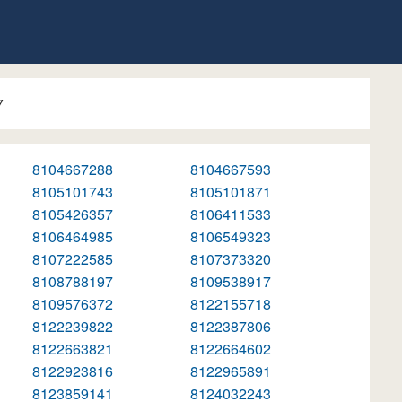
7
8104667288
8104667593
8105101743
8105101871
8105426357
8106411533
8106464985
8106549323
8107222585
8107373320
8108788197
8109538917
8109576372
8122155718
8122239822
8122387806
8122663821
8122664602
8122923816
8122965891
8123859141
8124032243