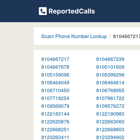
Scam Phone Number Lookup
810466721
8104667217
8104667239
8104667678
8105101509
8105159096
8105399299
8106464049
8106464614
8106710450
8106768955
8107719254
8107961722
8109569079
8109576272
8122183144
8122190983
8122620876
8122663060
8122668251
8122668803
8123263411
8123294902