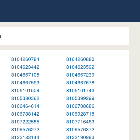
9
8104260784
8104260880
8104623442
8104623592
8104667105
8104667239
8104667593
8104667678
8105101509
8105101743
8105380362
8105399299
8106464614
8106708686
8106788142
8106928718
8107222585
8107716463
8109576272
8109576372
8122183144
8122190983