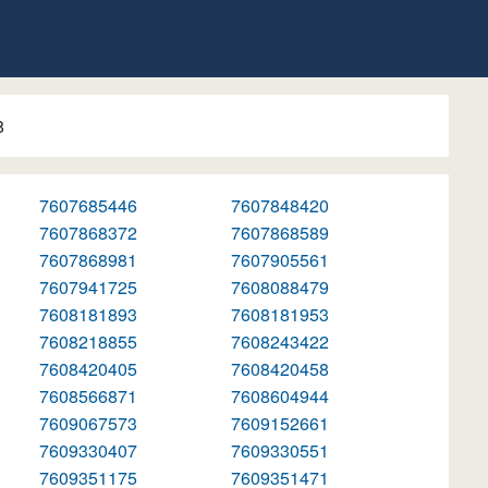
8
7607685446
7607848420
7607868372
7607868589
7607868981
7607905561
7607941725
7608088479
7608181893
7608181953
7608218855
7608243422
7608420405
7608420458
7608566871
7608604944
7609067573
7609152661
7609330407
7609330551
7609351175
7609351471