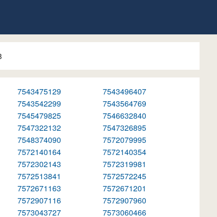
8
7543475129
7543496407
7543542299
7543564769
7545479825
7546632840
7547322132
7547326895
7548374090
7572079995
7572140164
7572140354
7572302143
7572319981
7572513841
7572572245
7572671163
7572671201
7572907116
7572907960
7573043727
7573060466