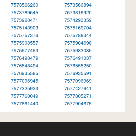
7573566260
7573566894
7573789545
7573816920
7573920471
7574293359
7575143903
7575169704
7575757376
7575788344
7575903557
7575904698
7575977493
7575983085
7576490479
7576491037
7576548494
7576555250
7576935585
7576935591
7577096945
7577096969
7577325923
7577427641
7577760049
7577805271
7577861440
7577904675