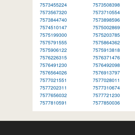
7573455224
7573508398
7573567320
7573710554
7573844740
7573898596
7574510147
7575002869
7575199300
7575203785
7575791555
7575864362
7575906122
7575913818
7576226315
7576371476
7576491230
7576492098
7576564026
7576913797
7577021551
7577028011
7577202311
7577310674
7577656032
7577721230
7577810591
7577850036