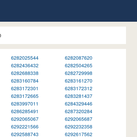
0
6282025544
6282087620
6282436432
6282504265
6282688338
6282729998
6283160784
6283161270
6283172301
6283172312
6283172665
6283281437
6283997011
6284329446
6286285491
6287320284
6292065067
6292065687
6292221566
6292232358
6292588743
6292617562