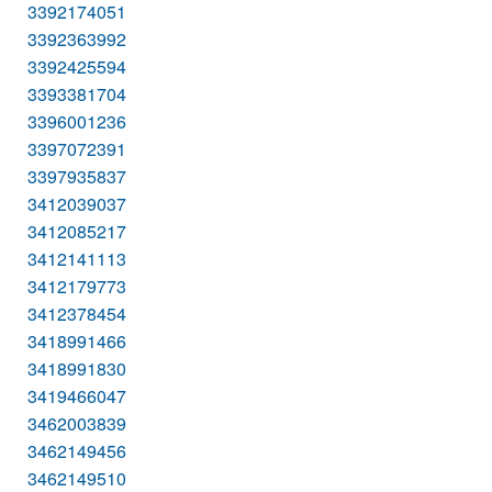
3392174051
3392363992
3392425594
3393381704
3396001236
3397072391
3397935837
3412039037
3412085217
3412141113
3412179773
3412378454
3418991466
3418991830
3419466047
3462003839
3462149456
3462149510