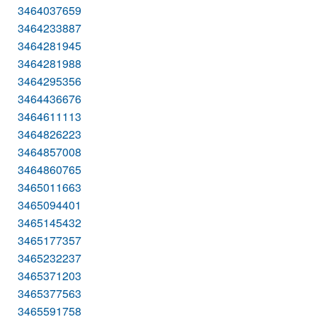
3464037659
3464233887
3464281945
3464281988
3464295356
3464436676
3464611113
3464826223
3464857008
3464860765
3465011663
3465094401
3465145432
3465177357
3465232237
3465371203
3465377563
3465591758