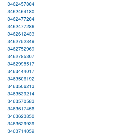
3462457884
3462464180
3462477284
3462477286
3462612433
3462752349
3462752969
3462785307
3462998517
3463444017
3463506192
3463506213
3463539214
3463570583
3463617456
3463623850
3463629939
3463714059