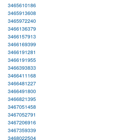
3465610186
3465913608
3465972240
3466136379
3466157913
3466169399
3466191281
3466191955
3466393833
3466411168
3466481227
3466491800
3466821395
3467051458
3467052791
3467206916
3467359339
3468022504