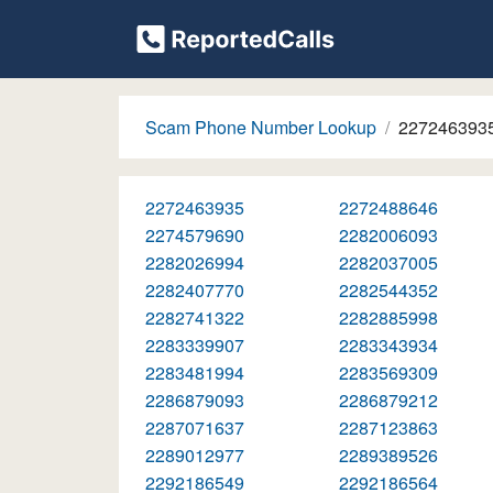
Scam Phone Number Lookup
227246393
2272463935
2272488646
2274579690
2282006093
2282026994
2282037005
2282407770
2282544352
2282741322
2282885998
2283339907
2283343934
2283481994
2283569309
2286879093
2286879212
2287071637
2287123863
2289012977
2289389526
2292186549
2292186564